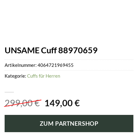
UNSAME Cuff 88970659
Artikelnummer:
4064721969455
Kategorie:
Cuffs für Herren
Ursprünglicher
Aktueller
299,00
€
149,00
€
Preis
Preis
war:
ist:
ZUM PARTNERSHOP
299,00 €
149,00 €.