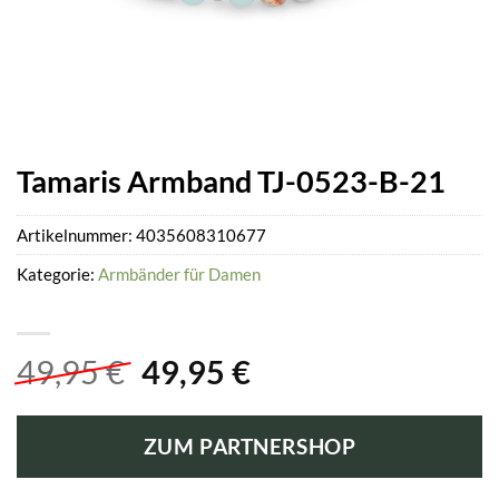
Tamaris Armband TJ-0523-B-21
Artikelnummer:
4035608310677
Kategorie:
Armbänder für Damen
Ursprünglicher
Aktueller
49,95
€
49,95
€
Preis
Preis
war:
ist:
ZUM PARTNERSHOP
49,95 €
49,95 €.