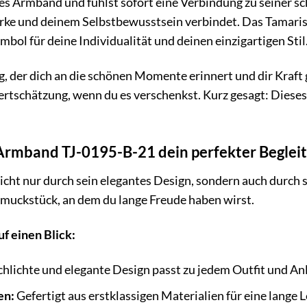
eses Armband und fühlst sofort eine Verbindung zu seiner sc
ärke und deinem Selbstbewusstsein verbindet. Das Tamaris
mbol für deine Individualität und deinen einzigartigen Stil
ag, der dich an die schönen Momente erinnert und dir Kraft g
rtschätzung, wenn du es verschenkst. Kurz gesagt: Dieses
rmband TJ-0195-B-21 dein perfekter Begleite
cht nur durch sein elegantes Design, sondern auch durch 
chmuckstück, an dem du lange Freude haben wirst.
uf einen Blick:
hlichte und elegante Design passt zu jedem Outfit und Anl
en:
Gefertigt aus erstklassigen Materialien für eine lange 