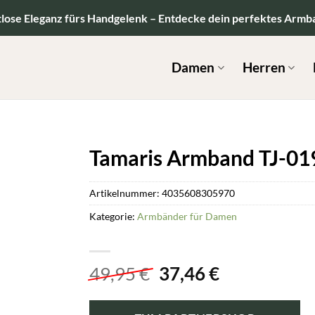
tlose Eleganz fürs Handgelenk – Entdecke dein perfektes Armb
Damen
Herren
Tamaris Armband TJ-01
Artikelnummer:
4035608305970
Kategorie:
Armbänder für Damen
Ursprünglicher
Aktueller
49,95
€
37,46
€
Preis
Preis
war:
ist: