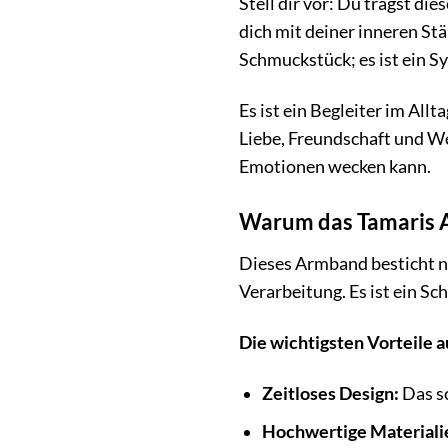
Stell dir vor: Du trägst di
dich mit deiner inneren St
Schmuckstück; es ist ein Sy
Es ist ein Begleiter im Allt
Liebe, Freundschaft und We
Emotionen wecken kann.
Warum das Tamaris A
Dieses Armband besticht ni
Verarbeitung. Es ist ein S
Die wichtigsten Vorteile a
Zeitloses Design:
Das sc
Hochwertige Materiali