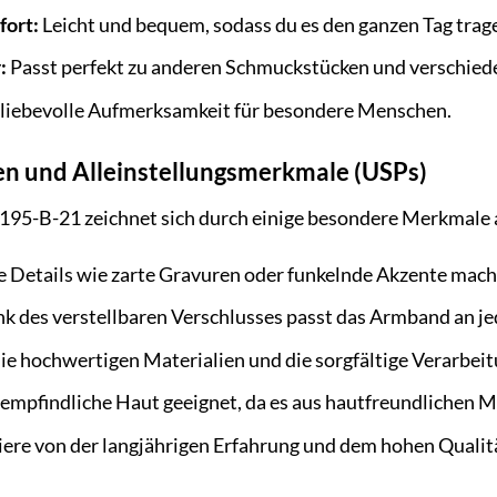
ort:
Leicht und bequem, sodass du es den ganzen Tag trag
:
Passt perfekt zu anderen Schmuckstücken und verschiede
 liebevolle Aufmerksamkeit für besondere Menschen.
n und Alleinstellungsmerkmale (USPs)
95-B-21 zeichnet sich durch einige besondere Merkmale 
e Details wie zarte Gravuren oder funkelnde Akzente ma
k des verstellbaren Verschlusses passt das Armband an j
e hochwertigen Materialien und die sorgfältige Verarbeit
empfindliche Haut geeignet, da es aus hautfreundlichen Mat
iere von der langjährigen Erfahrung und dem hohen Quali