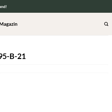
and!
Magazin
95-B-21