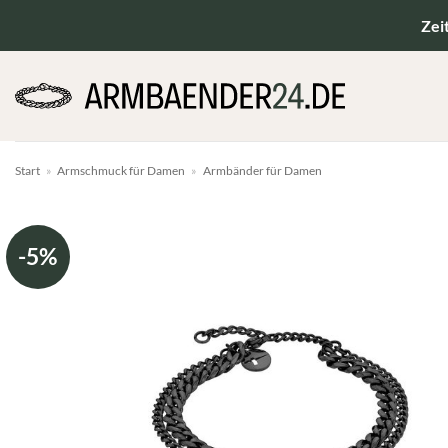
Zum
Zei
Inhalt
springen
Start
»
Armschmuck für Damen
»
Armbänder für Damen
-5%