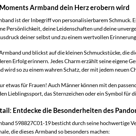
Moments Armband dein Herz erobern wird
d ist der Inbegriff von personalisierbarem Schmuck. Es bi
ine Persönlichkeit, deine Leidenschaften und deine unver
Ausdruck deiner selbst und zu einem wertvollen Erinnerungs
in Armband und blickst auf die kleinen Schmuckstücke, die d
eren Erfolg erinnern. Jedes Charm erzählt seine eigene G
wird so zu einem wahren Schatz, der mit jedem neuen C
nur etwas für Frauen! Auch Männer können mit den passe
en Lieblingssport, das Sternzeichen oder ein Symbol für di
Detail: Entdecke die Besonderheiten des Pa
nd 598827C01-19 besticht durch seine hochwertige Verar
ale, die dieses Armband so besonders machen: