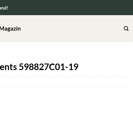
and!
Magazin
ents 598827C01-19