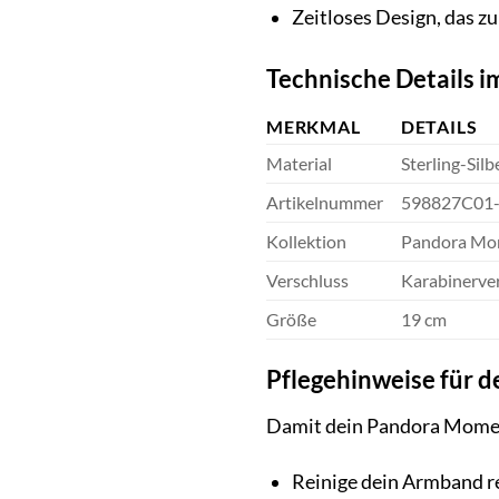
Zeitloses Design, das zu
Technische Details i
MERKMAL
DETAILS
Material
Sterling-Silb
Artikelnummer
598827C01
Kollektion
Pandora Mo
Verschluss
Karabinerve
Größe
19 cm
Pflegehinweise für
Damit dein Pandora Moments
Reinige dein Armband r