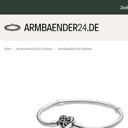
Zum
Zei
Inhalt
springen
Start
»
Armschmuck für Damen
»
Armbänder für Damen