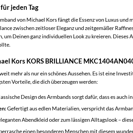
für jeden Tag
nd von Michael Kors fängt die Essenz von Luxus und mode
alance zwischen zeitloser Eleganz und zeitgemäßer Raffines
 um Deinen ganz individuellen Look zu kreieren. Dieses Ar
llte.
ichael Kors KORS BRILLIANCE MKC1404AN0
eit mehr als nur ein schönes Aussehen. Es ist eine Investi
gsten Vorteile, die dich überzeugen werden:
assische Design des Armbands sorgt dafür, dass es auch in v
en:
Gefertigt aus edlen Materialien, verspricht das Armban
eganten Abendkleid oder zum lässigen Alltagslook – diese
errasche einen besonderen Menschen mit diesem wunder