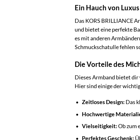
Ein Hauch von Luxus 
Das KORS BRILLIANCE Armba
und bietet eine perfekte B
es mit anderen Armbändern,
Schmuckschatulle fehlen so
Die Vorteile des M
Dieses Armband bietet dir w
Hier sind einige der wichti
Zeitloses Design:
Das kl
Hochwertige Materiali
Vielseitigkeit:
Ob zum el
Perfektes Geschenk:
Üb