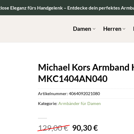
tlose Eleganz fürs Handgelenk – Entdecke dein perfektes Armb
Damen
Herren
Michael Kors Armband
MKC1404AN040
Artikelnummer:
4064092021080
Kategorie:
Armbänder für Damen
Ursprünglicher
Aktueller
129,00
€
90,30
€