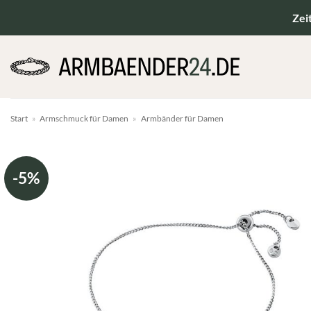
Zum
Zei
Inhalt
springen
Start
»
Armschmuck für Damen
»
Armbänder für Damen
-5%