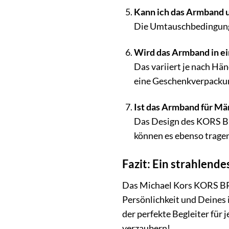
Kann ich das Armband u
Die Umtauschbedingungen
Wird das Armband in e
Das variiert je nach Hä
eine Geschenkverpackun
Ist das Armband für Mä
Das Design des KORS BR
können es ebenso tragen.
Fazit: Ein strahlend
Das Michael Kors KORS BR
Persönlichkeit und Deines 
der perfekte Begleiter für
verzaubern!