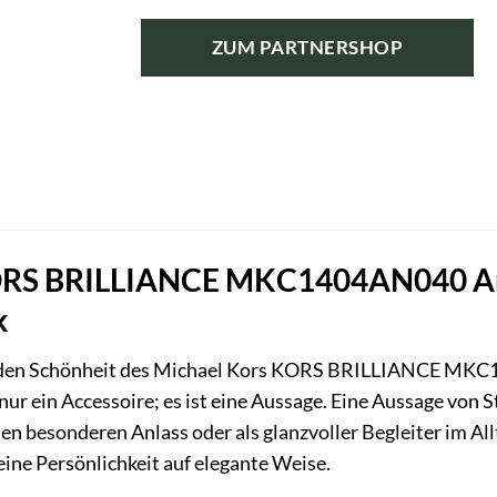
Preis
Preis
war:
ist:
ZUM PARTNERSHOP
129,00 €
90,30 €.
ORS BRILLIANCE MKC1404AN040 Arm
k
enden Schönheit des Michael Kors KORS BRILLIANCE MKC
nur ein Accessoire; es ist eine Aussage. Eine Aussage vo
den besonderen Anlass oder als glanzvoller Begleiter im Al
ine Persönlichkeit auf elegante Weise.