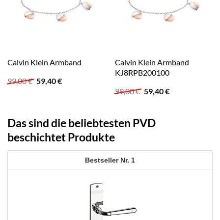
Calvin Klein Armband
Calvin Klein Armband
KJ8RPB200100
Ursprünglicher
Aktueller
99,00
€
59,40
€
Preis
Preis
Ursprünglicher
Aktueller
99,00
€
59,40
€
war:
ist:
Preis
Preis
99,00 €
59,40 €.
war:
ist:
99,00 €
59,40 €.
Das sind die beliebtesten PVD
beschichtet Produkte
1