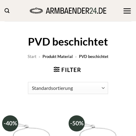
Zum
Inhalt
springen
PVD beschichtet
Start
»
Produkt Material
»
PVD beschichtet
FILTER
-40%
-50%