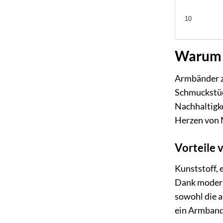
10
Warum e
Armbänder zä
Schmuckstück
Nachhaltigke
Herzen von
Vorteile
Kunststoff, 
Dank modern
sowohl die a
ein Armband 