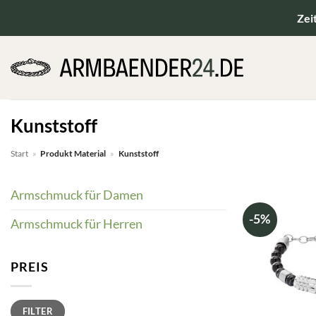
Zum
Zei
Inhalt
springen
Kunststoff
Start
»
Produkt Material
»
Kunststoff
Armschmuck für Damen
-5%
Armschmuck für Herren
PREIS
Min.
Max.
FILTER
Preis
Preis