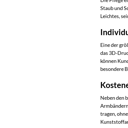
Die Pflege e
Staub und Sc
Leichtes, se
Individ
Eine der gr
das 3D-Druck
können Kunde
besondere B
Kostene
Neben den be
Armbändern 
tragen, ohne
Kunststoffa