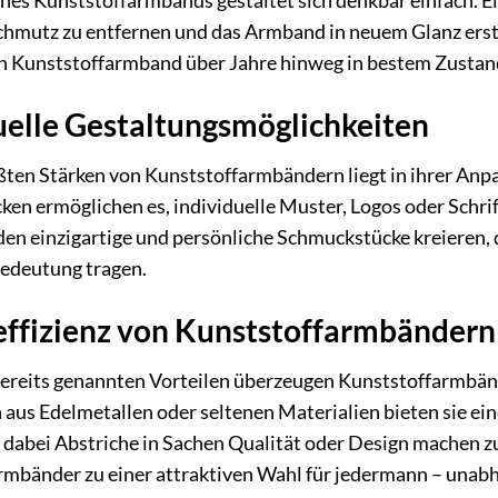
ines Kunststoffarmbands gestaltet sich denkbar einfach. 
hmutz zu entfernen und das Armband in neuem Glanz erstrah
in Kunststoffarmband über Jahre hinweg in bestem Zustand
uelle Gestaltungsmöglichkeiten
ößten Stärken von Kunststoffarmbändern liegt in ihrer A
en ermöglichen es, individuelle Muster, Logos oder Schri
n einzigartige und persönliche Schmuckstücke kreieren, di
edeutung tragen.
ffizienz von Kunststoffarmbändern
reits genannten Vorteilen überzeugen Kunststoffarmbände
aus Edelmetallen oder seltenen Materialien bieten sie ei
 dabei Abstriche in Sachen Qualität oder Design machen z
rmbänder zu einer attraktiven Wahl für jedermann – unab