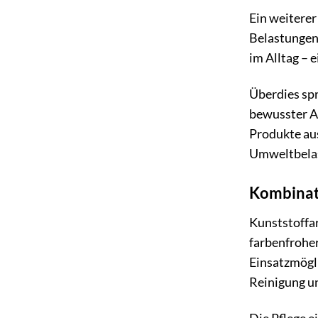
Ein weiterer
Belastungen,
im Alltag – 
Überdies spr
bewusster A
Produkte aus
Umweltbelas
Kombinat
Kunststoffa
farbenfroher
Einsatzmögli
Reinigung un