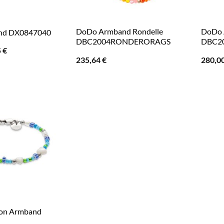
DoDo Armband Rondelle
DoDo 
and DX0847040
DBC2004RONDERORAGS
DBC2
ünglicher
Aktueller
5
€
Preis
235,64
€
280,0
ist:
 €
59,75 €.
ion Armband