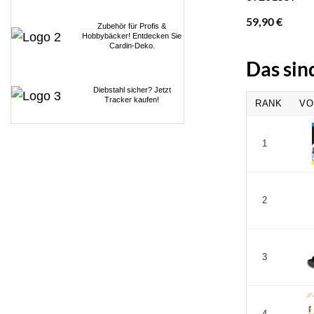
59,90
€
Zubehör für Profis &
Hobbybäcker! Entdecken Sie
Cardin-Deko.
Das sin
Diebstahl sicher? Jetzt
Tracker kaufen!
RANK
VO
1
2
3