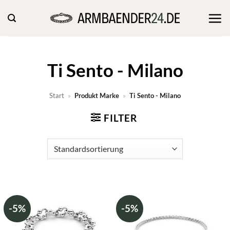
Zum
Inhalt
springen
Ti Sento - Milano
Start
»
Produkt Marke
»
Ti Sento - Milano
FILTER
-5%
-5%