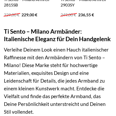
2815SB
2903SY
Ursprünglicher
Aktueller
Ursprünglicher
Aktueller
229,00
€
229,00
€
249,00
€
236,55
€
Preis
Preis
Preis
Preis
war:
ist:
war:
ist:
229,00 €
229,00 €.
249,00 €
236,55 €.
Ti Sento – Milano Armbänder:
Italienische Eleganz für Dein Handgelenk
Verleihe Deinem Look einen Hauch italienischer
Raffinesse mit den Armbändern von Ti Sento –
Milano! Diese Marke steht für hochwertige
Materialien, exquisites Design und eine
Leidenschaft für Details, die jedes Armband zu
einem kleinen Kunstwerk macht. Entdecke die
Vielfalt und finde das perfekte Armband, das
Deine Persönlichkeit unterstreicht und Deinen
Stil vollendet.