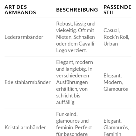
ART DES
PASSENDER
BESCHREIBUNG
ARMBANDS
STIL
Robust, lässig und
vielseitig. Oft mit
Casual,
Lederarmbänder
Nieten, Schnallen
Rock’n’Roll,
oder dem Cavalli-
Urban
Logo verziert.
Elegant, modern
und langlebig. In
verschiedenen
Elegant,
Edelstahlarmbänder
Ausführungen
Modern,
erhältlich, von
Glamourös
schlicht bis
auffällig.
Funkelnd,
glamourös und
Elegant,
Kristallarmbänder
feminin. Perfekt
Glamourös,
für besondere
Feminin