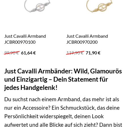
Just Cavalli Armband
Just Cavalli Armband
JCBR00970100
JCBR00970200
Ursprünglicher
Aktueller
Ursprünglicher
Aktueller
99,90
€
61,64
€
119,90
€
71,90
€
Preis
Preis
Preis
Preis
war:
ist:
war:
ist:
99,90 €
61,64 €.
119,90 €
71,90 €.
Just Cavalli Armbänder: Wild, Glamourös
und Einzigartig – Dein Statement für
jedes Handgelenk!
Du suchst nach einem Armband, das mehr ist als
nur ein Accessoire? Ein Schmuckstück, das deine
Persönlichkeit widerspiegelt, deinen Look
aufwertet und alle Blicke auf sich zieht? Dann bist