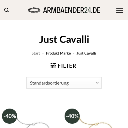
Zum
Inhalt
springen
Just Cavalli
Start
»
Produkt Marke
»
Just Cavalli
FILTER
-40%
-40%