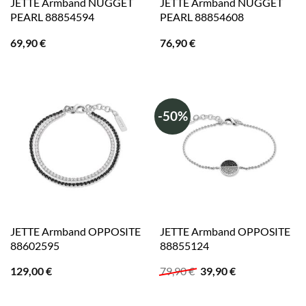
JETTE Armband NUGGET
JETTE Armband NUGGET
PEARL 88854594
PEARL 88854608
69,90
€
76,90
€
-50%
JETTE Armband OPPOSITE
JETTE Armband OPPOSITE
88602595
88855124
Ursprünglicher
Aktueller
129,00
€
79,90
€
39,90
€
Preis
Preis
war:
ist:
79,90 €
39,90 €.