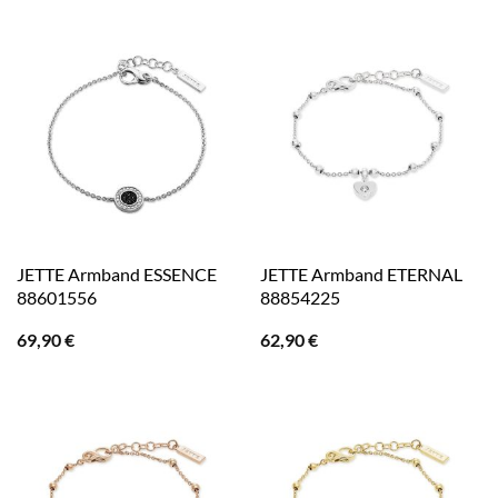
war:
ist:
119,00 €
67,90 €.
JETTE Armband ESSENCE
JETTE Armband ETERNAL
88601556
88854225
69,90
€
62,90
€