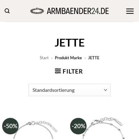
Zum
Inhalt
springen
JETTE
Start
»
Produkt Marke
»
JETTE
FILTER
-50%
-20%