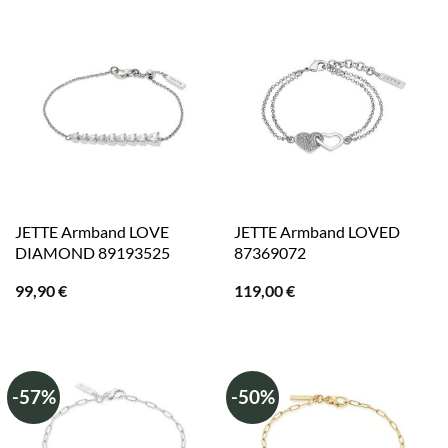
59,90 €
49,90 €.
JETTE Armband LOVE
JETTE Armband LOVED
DIAMOND 89193525
87369072
99,90
€
119,00
€
-57%
-50%