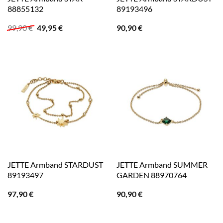
88855132
89193496
Ursprünglicher
Aktueller
99,90
€
49,95
€
90,90
€
Preis
Preis
war:
ist:
99,90 €
49,95 €.
JETTE Armband STARDUST
JETTE Armband SUMMER
89193497
GARDEN 88970764
97,90
€
90,90
€