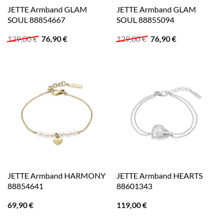
JETTE Armband GLAM
JETTE Armband GLAM
SOUL 88854667
SOUL 88855094
Ursprünglicher
Aktueller
Ursprünglicher
Aktueller
129,00
€
76,90
€
129,00
€
76,90
€
Preis
Preis
Preis
Preis
war:
ist:
war:
ist:
129,00 €
76,90 €.
129,00 €
76,90 €.
JETTE Armband HARMONY
JETTE Armband HEARTS
88854641
88601343
69,90
€
119,00
€