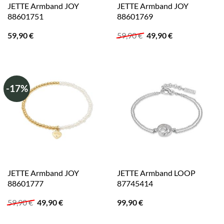
JETTE Armband JOY
JETTE Armband JOY
88601751
88601769
Ursprünglicher
Aktueller
59,90
€
59,90
€
49,90
€
Preis
Preis
war:
ist:
59,90 €
49,90 €.
-17%
JETTE Armband JOY
JETTE Armband LOOP
88601777
87745414
Ursprünglicher
Aktueller
59,90
€
49,90
€
99,90
€
Preis
Preis
war:
ist: