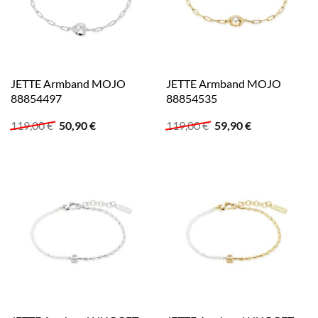
JETTE Armband MOJO
JETTE Armband MOJO
88854497
88854535
Ursprünglicher
Aktueller
Ursprünglicher
Aktueller
119,00
€
50,90
€
119,00
€
59,90
€
Preis
Preis
Preis
Preis
war:
ist:
war:
ist:
119,00 €
50,90 €.
119,00 €
59,90 €.