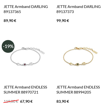
JETTE Armband DARLING
JETTE Armband DARLING
89137365
89137373
89,90
€
99,90
€
-19%
JETTE Armband ENDLESS
JETTE Armband ENDLESS
SUMMER 88970721
SUMMER 88994205
Ursprünglicher
Aktueller
119,00
€
67,90
€
83,90
€
Preis
Preis