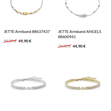
JETTE Armband ANGELS
JETTE Armband 88637437
88600941
Ursprünglicher
Aktueller
99,90
€
49,90
€
Preis
Preis
Ursprünglicher
Aktueller
79,90
€
44,90
€
war:
ist:
Preis
Preis
99,90 €
49,90 €.
war:
ist:
79,90 €
44,90 €.