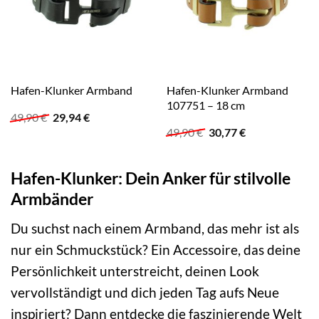
Hafen-Klunker Armband
Hafen-Klunker Armband
107751 – 18 cm
Ursprünglicher
Aktueller
49,90
€
29,94
€
Preis
Preis
Ursprünglicher
Aktueller
49,90
€
30,77
€
war:
ist:
Preis
Preis
49,90 €
29,94 €.
war:
ist:
49,90 €
30,77 €.
Hafen-Klunker: Dein Anker für stilvolle
Armbänder
Du suchst nach einem Armband, das mehr ist als
nur ein Schmuckstück? Ein Accessoire, das deine
Persönlichkeit unterstreicht, deinen Look
vervollständigt und dich jeden Tag aufs Neue
inspiriert? Dann entdecke die faszinierende Welt