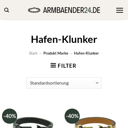
Zum
Inhalt
springen
Hafen-Klunker
Start
»
Produkt Marke
»
Hafen-Klunker
FILTER
-40%
-40%