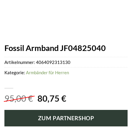
Fossil Armband JF04825040
Artikelnummer:
4064092313130
Kategorie:
Armbänder für Herren
Ursprünglicher
Aktueller
95,00
€
80,75
€
Preis
Preis
war:
ist:
ZUM PARTNERSHOP
95,00 €
80,75 €.