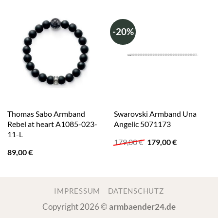
-20%
Thomas Sabo Armband
Swarovski Armband Una
Rebel at heart A1085-023-
Angelic 5071173
11-L
Ursprünglicher
Aktueller
179,00
€
179,00
€
Preis
Preis
89,00
€
war:
ist:
179,00 €
179,00 €.
IMPRESSUM
DATENSCHUTZ
Copyright 2026 ©
armbaender24.de