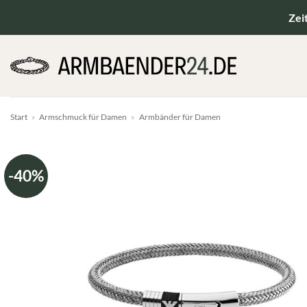
Zum
Zei
Inhalt
springen
Start
»
Armschmuck für Damen
»
Armbänder für Damen
-40%