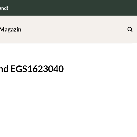
and!
Magazin
nd EGS1623040