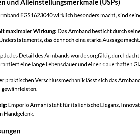
n und Alleinstellungsmerkmale (USPs)
rmband EGS1623040 wirklich besonders macht, sind seine
mit maximaler Wirkung:
Das Armband besticht durch seine 
 Understatements, das dennoch eine starke Aussage macht
g:
Jedes Detail des Armbands wurde sorgfältig durchdacht 
rantiert eine lange Lebensdauer und einen dauerhaften Gl
r praktischen Verschlussmechanik lässt sich das Armband
 gewährleisten.
olg:
Emporio Armani steht für italienische Eleganz, Innova
am Handgelenk.
sungen