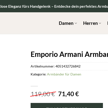
tlose Eleganz fürs Handgelenk – Entdecke dein perfektes Armb
Damen
Herren
Emporio Armani Armba
Artikelnummer:
4051432726842
Kategorie:
Armbänder für Damen
Ursprünglicher
Aktueller
119,00
€
71,40
€
Preis
Preis
war:
ist: