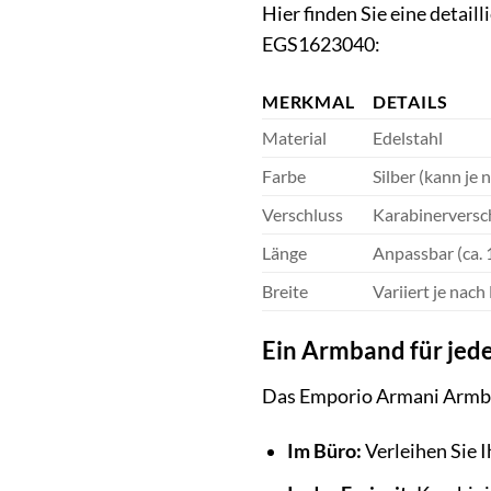
Hier finden Sie eine deta
EGS1623040:
MERKMAL
DETAILS
Material
Edelstahl
Farbe
Silber (kann je 
Verschluss
Karabinerversc
Länge
Anpassbar (ca.
Breite
Variiert je nach
Ein Armband für jed
Das Emporio Armani Armband
Im Büro:
Verleihen Sie 