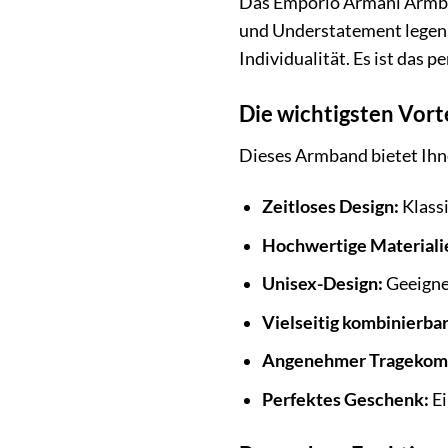
Das Emporio Armani Armban
und Understatement legen. 
Individualität. Es ist das
Die wichtigsten Vorte
Dieses Armband bietet Ihne
Zeitloses Design:
Klassi
Hochwertige Materiali
Unisex-Design:
Geeigne
Vielseitig kombinierbar
Angenehmer Tragekomf
Perfektes Geschenk:
Ei