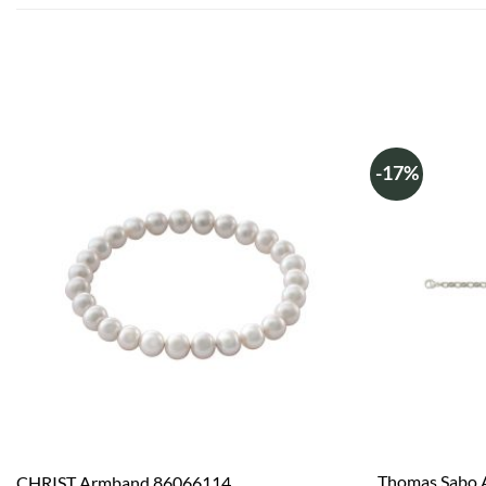
-17%
Thomas Sabo 
CHRIST Armband 86066114