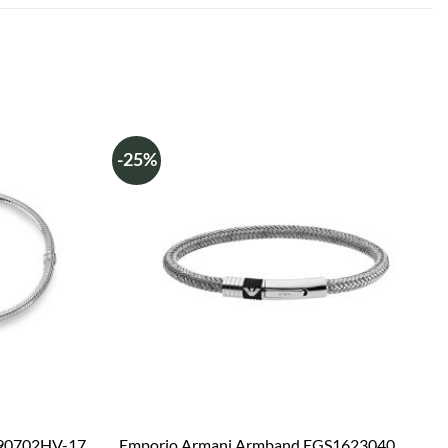
-25%
590702HV-17
Emporio Armani Armband EGS1623040