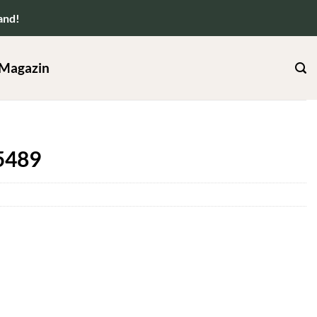
and!
Magazin
5489