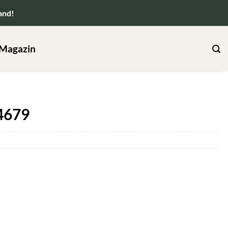
and!
Magazin
4679