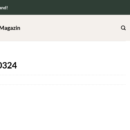
and!
Magazin
0324