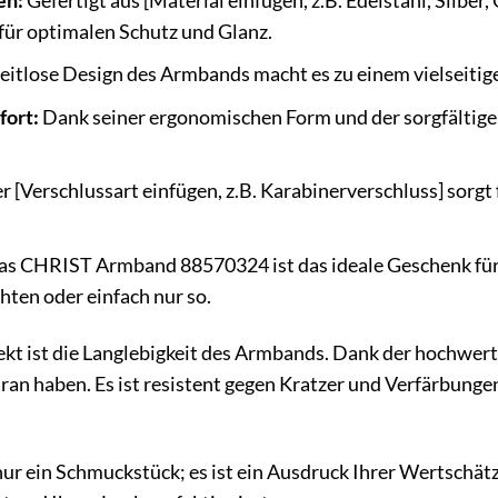
en:
Gefertigt aus [Material einfügen, z.B. Edelstahl, Silber,
ür optimalen Schutz und Glanz.
eitlose Design des Armbands macht es zu einem vielseitige
ort:
Dank seiner ergonomischen Form und der sorgfältige
r [Verschlussart einfügen, z.B. Karabinerverschluss] sorgt
s CHRIST Armband 88570324 ist das ideale Geschenk für
ten oder einfach nur so.
ekt ist die Langlebigkeit des Armbands. Dank der hochwert
ran haben. Es ist resistent gegen Kratzer und Verfärbunge
r ein Schmuckstück; es ist ein Ausdruck Ihrer Wertschätzun