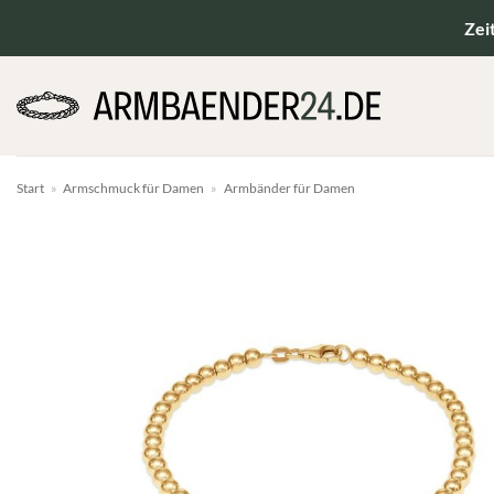
Zum
Zei
Inhalt
springen
Start
»
Armschmuck für Damen
»
Armbänder für Damen