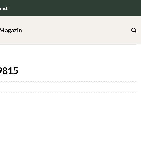
and!
Magazin
9815