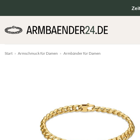
Zum
Zei
Inhalt
springen
Start
»
Armschmuck für Damen
»
Armbänder für Damen