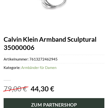
Calvin Klein Armband Sculptural
35000006
Artikelnummer:
7613272462945
Kategorie:
Armbänder für Damen
Ursprünglicher
Aktueller
79,00
€
44,30
€
Preis
Preis
war:
ist:
ZUM PARTNERSHOP