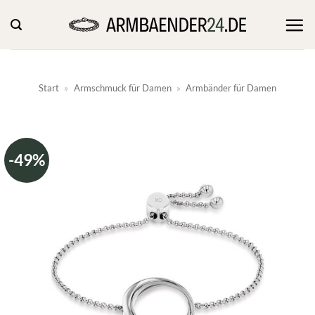
Zum
Inhalt
springen
Start
»
Armschmuck für Damen
»
Armbänder für Damen
-49%