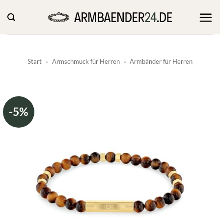
Zum
Inhalt
springen
Start
»
Armschmuck für Herren
»
Armbänder für Herren
-5%