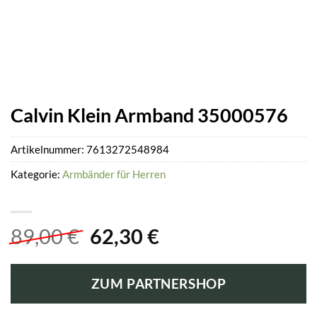
Calvin Klein Armband 35000576
Artikelnummer:
7613272548984
Kategorie:
Armbänder für Herren
Ursprünglicher
Aktueller
89,00
€
62,30
€
Preis
Preis
war:
ist:
ZUM PARTNERSHOP
89,00 €
62,30 €.