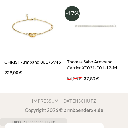
-17%
Thomas Sabo Armband
CHRIST Armband 86179946
Carrier X0031-001-12-M
229,00
€
Ursprünglicher
Aktueller
54,00
€
37,80
€
Preis
Preis
war:
ist:
54,00 €
37,80 €.
IMPRESSUM
DATENSCHUTZ
Copyright 2026 ©
armbaender24.de