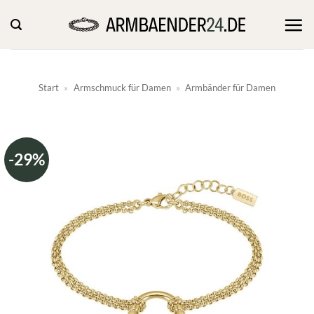
Zum
Inhalt
springen
Start
»
Armschmuck für Damen
»
Armbänder für Damen
-29%