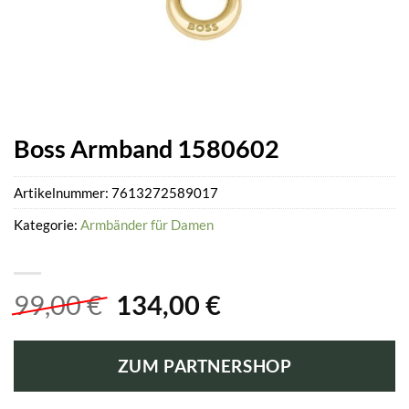
Boss Armband 1580602
Artikelnummer:
7613272589017
Kategorie:
Armbänder für Damen
Ursprünglicher
Aktueller
99,00
€
134,00
€
Preis
Preis
war:
ist:
ZUM PARTNERSHOP
99,00 €
134,00 €.