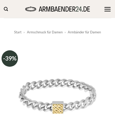
Zum
Inhalt
springen
Start
»
Armschmuck für Damen
»
Armbänder für Damen
-39%