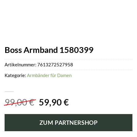
Boss Armband 1580399
Artikelnummer:
7613272527958
Kategorie:
Armbänder für Damen
Ursprünglicher
Aktueller
99,00
€
59,90
€
Preis
Preis
war:
ist:
ZUM PARTNERSHOP
99,00 €
59,90 €.